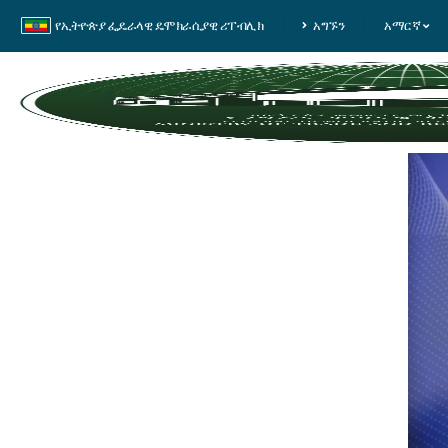
የኢትዮጵያ ፌዴራላዊ ዴሞክራሲያዊ ሪፐብሊክ
አግኙን
አማርኛ