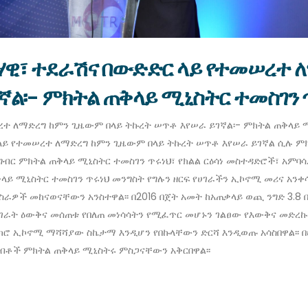
ትሃዊ፣ ተደራሽና በውድድር ላይ የተመሠረተ 
ኛል፡- ምክትል ጠቅላይ ሚኒስትር ተመስገን 
ተ ለማድረግ ከምን ጊዜውም በላይ ትኩረት ሠጥቶ እየሠራ ይገኛል፡- ምክትል ጠቅላይ ሚኒስ
 ላይ የተመሠረተ ለማድረግ ከምን ጊዜውም በላይ ትኩረት ሠጥቶ እየሠራ ይገኛል ሲሉ ምክ
ግብር ምክትል ጠቅላይ ሚኒስትር ተመስገን ጥሩነህ፣ የክልል ርዕሳነ መስተዳድሮች፣ አም
ቅላይ ሚኒስትር ተመስገን ጥሩነህ መንግስት የግሉን ዘርፍ የሀገራችን ኢኮኖሚ መሪና አን
 ስራዎች መከናወናቸውን አንስተዋል፡፡ በ2016 በጀት አመት ከአጠቃላይ ወጪ ንግድ 3.8
ሃገራት ዕውቅና መሰጠቱ የበለጠ መነሳሳትን የሚፈጥር መሆኑን ገልፀው የእውቅና መድረኩ 
ማክሮ ኢኮኖሚ ማሻሻያው ስኬታማ እንዲሆን የበኩላቸውን ድርሻ እንዲወጡ አሳስበዋል፡፡ 
ሃብቶች ምክትል ጠቅላይ ሚኒስትሩ ምስጋናቸውን አቅርበዋል፡፡