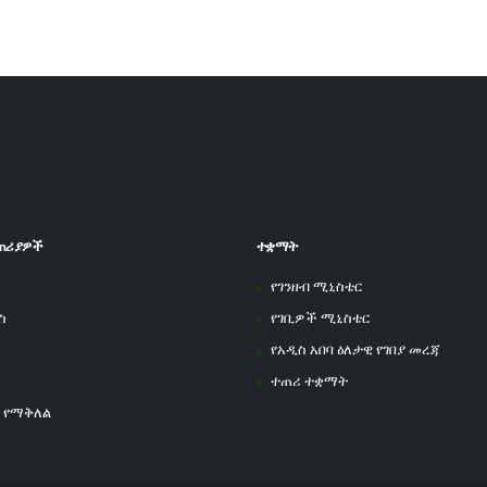
ጠሪያዎች
ተቋማት
የገንዘብ ሚኒስቴር
ስ
የገቢዎች ሚኒስቴር
የአዲስ አበባ ዕለታዊ የገበያ መረጃ
ተጠሪ ተቋማት
 የማቅለል