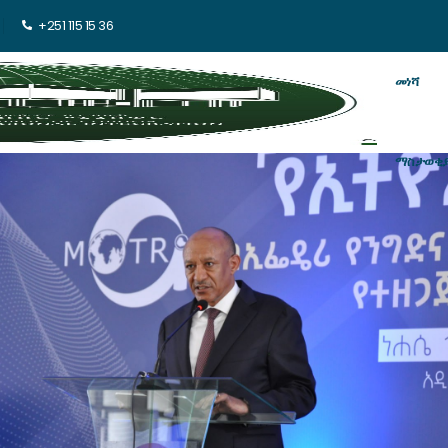
+251 115 15 36
መነሻ
ማስታወቂ