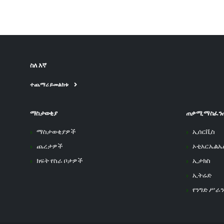
ስለ እኛ
ተጨማሪ ይመልከቱ
ማስታወቂያ
ጠቃሚ ማስፈን
ማስታወቂያዎች
ኢሰርቪስ
ጨረታዎች
ኦቲአርኤልኤ
ክፍት የስራ ቦታዎች
ኢታክስ
ኢትሬድ
የንግድ ሥራን