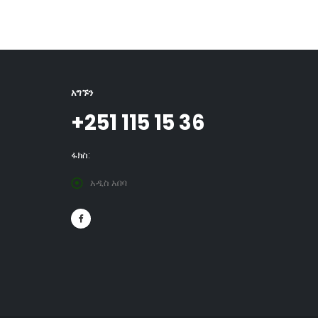
አግኙን
+251 115 15 36
ፋክስ:
አዲስ አበባ