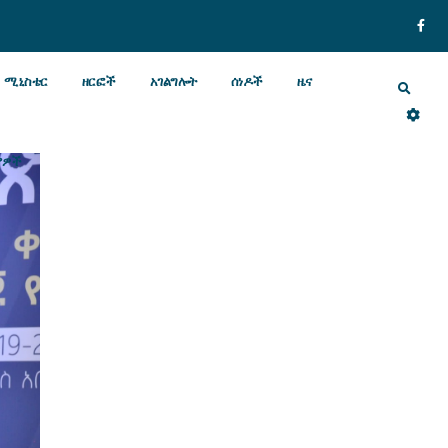
ሚኒስቴር
ዘርፎች
አገልግሎት
ሰነዶች
ዜና
ያዎች