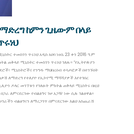
ለማድረግ ከምን ጊዜውም በላይ
ጥሩነህ
ትር ተመስገን ጥሩነህ አዲስ አበባ ነሀሴ 23 ቀን 2016 ዓ.ም
ትል ጠቅላይ ሚኒስትር ተመስገን ጥሩነህ ገለጹ። “የኢትዮጵያን
ባሳደሮች፣ ሚኒስትሮችና የንግዱ ማህበረሰብ ተሳታፎዎች በተገኙበት
ቀሳቃሽ ለማድረግ የተለያዮ የኢኮኖሚ ማሻሻያዎች እየተገበረ
 ቢሊዮን ዶላር መገኘቱን የገለፁት ምክትል ጠቅላይ ሚኒስትሩ በዚህ
በጋራ ለምናደርገው የብልፅግና ጉዞ አጋዥ ነው ሲሉ ገልፀዋል፡፡
በሀገራችን ብልፅግናን ለማረጋገጥ በምናደርገው እልህ አስጨራሽ