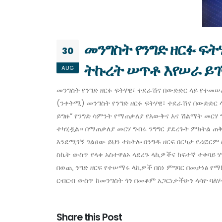
መንግስት የንግድ ዘርፉ ፍ
30
ትኩረት ሠጥቶ እየሠራ ይገ
AUG
መንግስት የንግድ ዘርፉ ፍትሃዊ፣ ተደራሽና በውድድር ላይ የተመሠረ
(ንቀትሚ) መንግስት የንግድ ዘርፉ ፍትሃዊ፣ ተደራሽና በውድድር
ይግዙ” የንግድ ሳምንት የማጠቃለያ የእውቅና እና ሽልማት መርሃ 
ተካሂዷል። በማጠቃለያ መርሃ ግብሩ ንግግር ያደረጉት ምክትል ጠ
እንደሚገኝ ገልፀው ይህን ተከትሎ በንግዱ ዘርፍ በርካታ የሪፎርም
ስኬት ውስጥ የላቀ አስተዋፅኦ ላደረጉ ላኪዎችና ከፍተኛ ተቀባይ 
በወጪ ንግድ ዘርፍ የተሠማሩ ላኪዎች በስነ ምግባር በመታነፅ የ
ርብርብ ውስጥ ከመንግስት ጎን በመቆም አጋርነታችሁን ላሳዮ ባለ
Share this Post