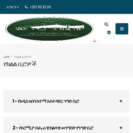
አማርኛ
+251 115 15 36
መነሻ
የክልል ቢሮዎች
የክልል ቢሮዎች
1 - የአዲስ አበባ ከተማ አስተዳደር ንግድ ቢሮ
2 - የኦሮሚያ ብሔራዊ ክልላዊ መንግስት የንግድ ቢሮ