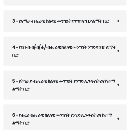
3 - የአማራ ብሔራዊ ክልላዊ መንግስት የንግድና ገበያ ልማት ቢሮ
4 - የደቡብ ብ/ብ/ሕ/ ብሔራዊ ክልላዊ መንግስት ንግድና ገበያ ልማት
ቢሮ
5 - የትግራይ ብሔራዊ ክልላዊ መንግስት የንግድ ኢንዱስትሪና ከተማ
ልማት ቢሮ
6 - የሐረሪ ብሔራዊ ክልላዊ መንግስት የንግድ ኢንዱስትሪና ከተማ
ልማት ቢሮ