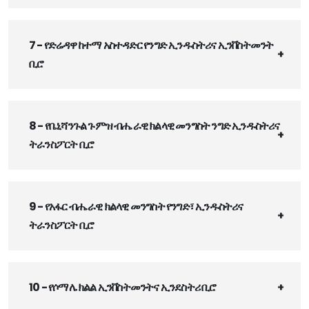
7 - የድሬዳዋ ከተማ አስተዳድር የንግድ ኢንዱስትሪና ኢንቨስትመንት
ቢሮ
8 - የቤኒሻንጉል ጉምዝ ብሔራዊ ክልላዊ መንግስት ንግድ ኢንዱስትሪና
ትራንስፖርት ቢሮ
9 - የአፋር ብሔራዊ ክልላዊ መንግስት የንግድ፣ ኢንዱስትሪና
ትራንስፖርት ቢሮ
10 - የሶማሌ ክልል ኢንቨስትመንትና ኢንደስትሪ ቢሮ