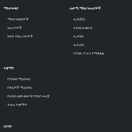
ማስታወቂያ
ጠቃሚ ማስፈንጠሪያዎች
ማስታወቂያዎች
ኢሰርቪስ
ጨረታዎች
ኦቲአርኤልኤስ
ክፍት የስራ ቦታዎች
ኢታክስ
ኢትሬድ
የንግድ ሥራን የማቅለል
ተቋማት
የገንዘብ ሚኒስቴር
የገቢዎች ሚኒስቴር
የአዲስ አበባ ዕለታዊ የገበያ መረጃ
ተጠሪ ተቋማት
አግኙን