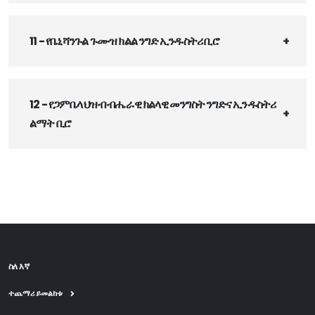
11 - የቤኒሻንጉል ጉሙዝ ክልል ንግድ ኢንዱስትሪ ቢሮ
12 - የጋምቤላ ህዝብ ብሔራዊ ክልላዊ መንግስት ንግድና ኢንዱስትሪ
ልማት ቢሮ
ስለ እኛ
ተጨማሪ ይመልከቱ