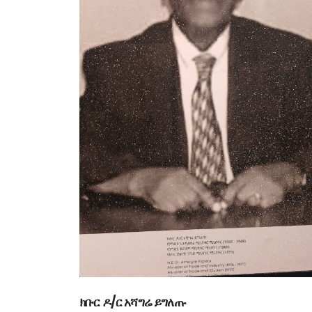
ክቡር ዶ/ር አሻግሬ ይግለጡ