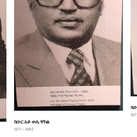
ጓድ
197
ክቡር አቶ ወሌ ቸኮል
1971 - 1982