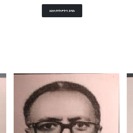
አስተያየትዎትን ይላኩ