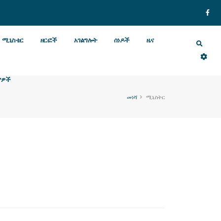
ሚኒስቴር
ዘርፎች
አገልግሎት
ሰነዶች
ዜና
ያዎች
መነሻ
ሚኒስትር