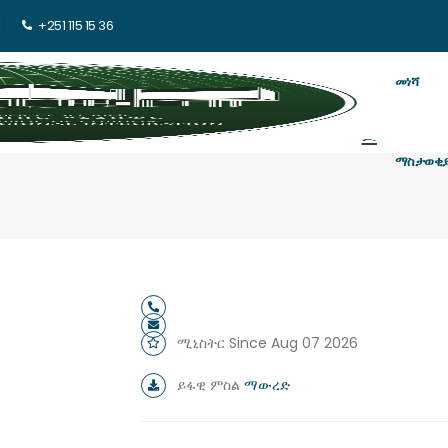
+251 115 15 36
መነሻ
ማስታወቂ
ሚኒስትር Since Aug 07 2026
ይፋዊ ምስል
ማውረድ