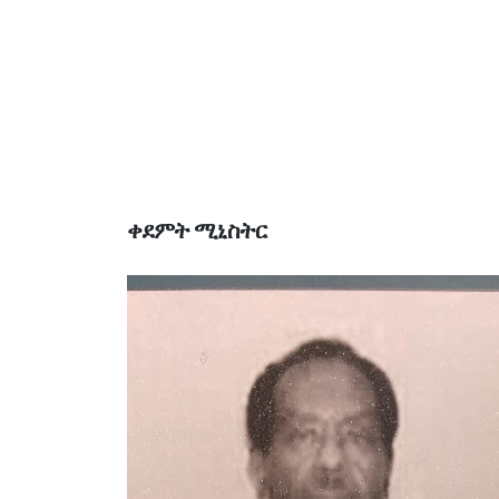
ቀደምት ሚኒስትር