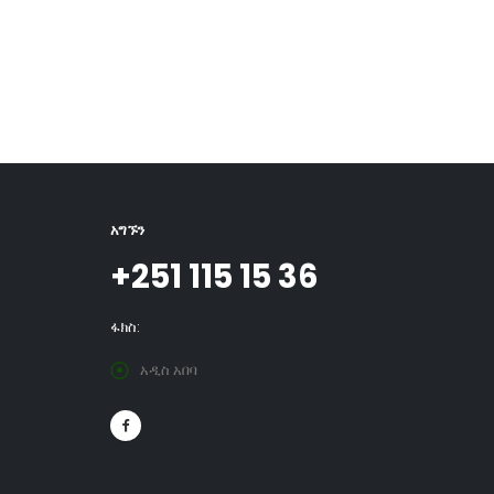
አግኙን
+251 115 15 36
ፋክስ:
አዲስ አበባ