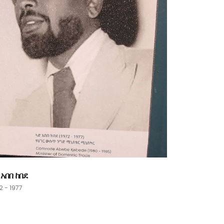
 አበበ ከበደ
2 - 1977
ጓድ መርሻ ወዳ
1977 - 1979