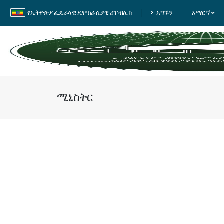
የኢትዮጵያ ፌዴራላዊ ዴሞክራሲያዊ ሪፐብሊክ
አግኙን
አማርኛ
ሚኒስትር