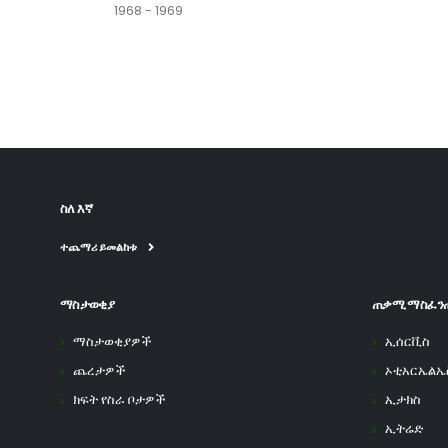
1968 - 1969
ስለ እኛ
ተጨማሪ ይመልከቱ
ማስታወቂያ
ጠቃሚ ማስፈን
ማስታወቂያዎች
ኢሰርቪስ
ጨረታዎች
ኦቲአርኤልኤ
ክፍት የስራ ቦታዎች
ኢታክስ
ኢትሬድ