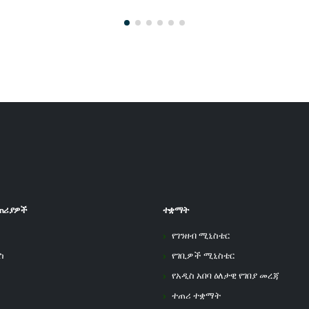
ጠሪያዎች
ተቋማት
የገንዘብ ሚኒስቴር
ስ
የገቢዎች ሚኒስቴር
የአዲስ አበባ ዕለታዊ የገበያ መረጃ
ተጠሪ ተቋማት