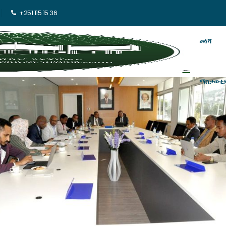
+251 115 15 36
መነሻ
ማስታወቂ