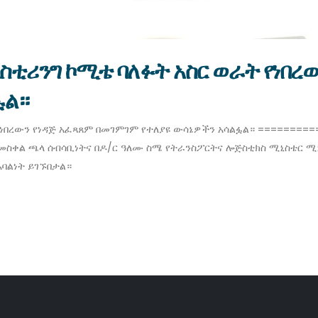
ስቲሪንግ ኮሚቴ ባለፉት አስር ወራት የነበረ
ፏል።
ነበረውን የነዳጅ አፈጻጸም በመገምገም የተለያዩ ውሳኔዎችን አሳልፏል። ==========
ስቀል ጫላ ሰብሳቢነትና በዶ/ር ዓለሙ ስሜ የትራንስፖርትና ሎጅስቲክስ ሚኒስቴር ሚኒስ
አባልነት ይገኙበታል።