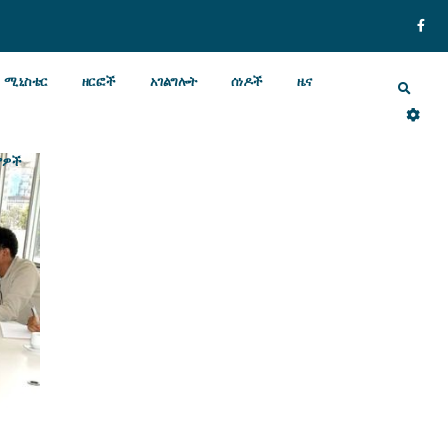
ሚኒስቴር
ዘርፎች
አገልግሎት
ሰነዶች
ዜና
ያዎች