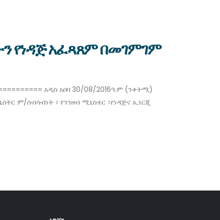
ውን የነዳጅ አፈጻጸም በመገምገም
========= አዲስ አበባ 30/08/2016ዓ.ም (ንቀትሚ)
ትር ም/ሰብሳብነት ፣ የገንዘብ ሚኒስቴር ፣የነዳጅና ኢነርጂ