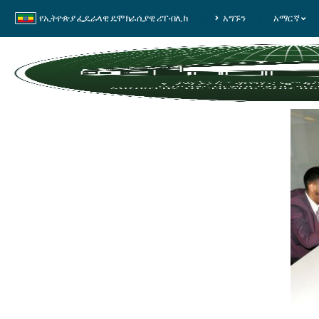
የኢትዮጵያ ፌዴራላዊ ዴሞክራሲያዊ ሪፐብሊክ
አግኙን
አማርኛ