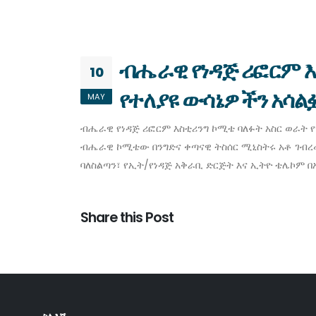
ብሔራዊ የነዳጅ ሪፎርም እ
10
የተለያዩ ውሳኔዎችን አሳል
MAY
ብሔራዊ የነዳጅ ሪፎርም እስቲሪንግ ኮሚቴ ባለፉት አስር ወራት የ
ብሔራዊ ኮሚቴው በንግድና ቀጣናዊ ትስሰር ሚኒስትሩ አቶ ገብረመ
ባለስልጣን፣ የኢት/የነዳጅ አቅራቢ ድርጅት እና ኢትዮ ቴሌኮም በ
Share this Post