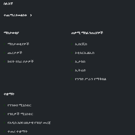
ስለ እኛ
ተጨማሪ ይመልከቱ
ማስታወቂያ
ጠቃሚ ማስፈንጠሪያዎች
ማስታወቂያዎች
ኢሰርቪስ
ጨረታዎች
ኦቲአርኤልኤስ
ክፍት የስራ ቦታዎች
ኢታክስ
ኢትሬድ
የንግድ ሥራን የማቅለል
ተቋማት
የገንዘብ ሚኒስቴር
የገቢዎች ሚኒስቴር
የአዲስ አበባ ዕለታዊ የገበያ መረጃ
ተጠሪ ተቋማት