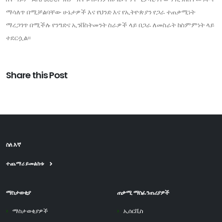
ማሳለጥ በሚቻልባቸው ሁኔታዎች እና የህንድ እና የኢትዮጵያን የጋራ ተጠቃሚነት
ማረጋገጥ በሚችሉ የንግድና ኢንቨስትመንት ስራዎች ላይ በጋራ ለመስራት ከስምምነት ላይ
ተደርሷል፡፡
Share this Post
ስለ እኛ
ተጨማሪ ይመልከቱ
ማስታወቂያ
ጠቃሚ ማስፈንጠሪያዎች
ማስታወቂያዎች
ኢሰርቪስ