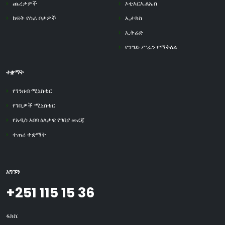
ጨረታዎች
ኦቲአርኤልኤስ
ክፍት የስራ ቦታዎች
ኢታክስ
ኢትሬድ
የንግድ ሥራን የማቅለል
ተቋማት
የገንዘብ ሚኒስቴር
የገቢዎች ሚኒስቴር
የአዲስ አበባ ዕለታዊ የገበያ መረጃ
ተጠሪ ተቋማት
አግኙን
+251 115 15 36
ፋክስ: