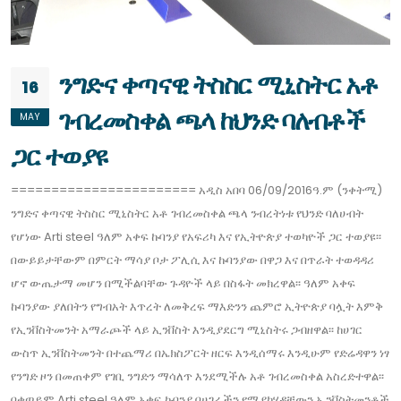
ንግድና ቀጣናዊ ትስስር ሚኒስትር አቶ
16
ገብረመስቀል ጫላ ከህንድ ባለብቶች
MAY
ጋር ተወያዩ
======================= አዲስ አበባ 06/09/2016ዓ.ም (ንቀትሚ)
ንግድና ቀጣናዊ ትስስር ሚኒስትር አቶ ገብረመስቀል ጫላ ንብረትነቱ የህንድ ባለሀብት
የሆነው Arti steel ዓለም አቀፍ ኩባንያ የአፍሪካ እና የኢትዮጵያ ተወካዮች ጋር ተወያዩ፡፡
በውይይታቸውም በምርት ማሳያ ቦታ ፖሊሲ እና ኩባንያው በዋጋ እና በጥራት ተወዳዳሪ
ሆኖ ውጤታማ መሆን በሚችልባቸው ጉዳዮች ላይ በስፋት መክረዋል፡፡ ዓለም አቀፍ
ኩባንያው ያለበትን የግብአት እጥረት ለመቅረፍ ማእድንን ጨምሮ ኢትዮጵያ ባሏት እምቅ
የኢንቨስትመንት አማራጮች ላይ ኢንቨስት እንዲያደርግ ሚኒስትሩ ጋብዘዋል፡፡ ከሀገር
ውስጥ ኢንቨስትመንት በተጨማሪ በኤክስፖርት ዘርፍ እንዲሰማሩ እንዲሁም የድሬዳዋን ነፃ
የንግድ ዞን በመጠቀም የገቢ ንግድን ማሳለጥ እንደሚችሉ አቶ ገብረመስቀል አስረድተዋል፡፡
በቀጣይም Arti steel ዓለም አቀፍ ኩባንያ በሀገራችን የሚያካሂዳቸውን ኢንቨስትመንቶች