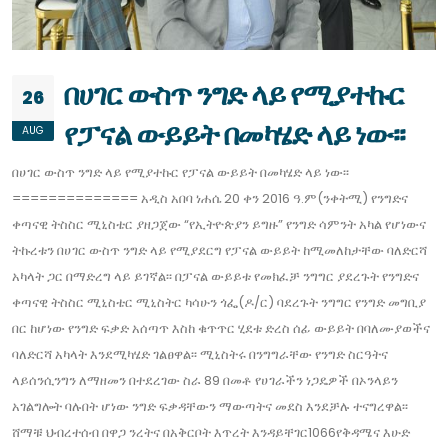
በሀገር ውስጥ ንግድ ላይ የሚያተኩር
26
የፓናል ውይይት በመካሄድ ላይ ነው፡፡
AUG
በሀገር ውስጥ ንግድ ላይ የሚያተኩር የፓናል ውይይት በመካሄድ ላይ ነው፡፡
============== አዲስ አበባ ነሐሴ 20 ቀን 2016 ዓ.ም(ንቀትሚ) የንግድና
ቀጣናዊ ትስስር ሚኒስቴር ያዘጋጀው “የኢትዮጵያን ይግዙ” የንግድ ሳምንት አካል የሆነውና
ትኩረቱን በሀገር ውስጥ ንግድ ላይ የሚያደርግ የፓናል ውይይት ከሚመለከታቸው ባለድርሻ
አካላት ጋር በማድረግ ላይ ይገኛል፡፡ በፓናል ውይይቱ የመክፈቻ ንግግር ያደረጉት የንግድና
ቀጣናዊ ትስስር ሚኒስቴር ሚኒስትር ካሳሁን ጎፌ(ዶ/ር) ባደረጉት ንግግር የንግድ መግቢያ
በር ከሆነው የንግድ ፍቃድ አሰጣጥ እስከ ቁጥጥር ሂደቱ ድረስ ሰፊ ውይይት በባለሙያወችና
ባለድርሻ አካላት እንደሚካሄድ ገልፀዋል፡፡ ሚኒስትሩ በንግግራቸው የንግድ ስርዓትና
ላይሰንሲንግን ለማዘመን በተደረገው ስራ 89 በመቶ የሀገራችን ነጋዴዎች በኦንላይን
አገልግሎት ባሉበት ሆነው ንግድ ፍቃዳቸውን ማውጣትና መደስ እንደቻሉ ተናግረዋል፡፡
ሸማቹ ህብረተሰብ በዋጋ ንረትና በአቅርቦት እጥረት እንዳይቸገር1066የቅዳሜና እሁድ