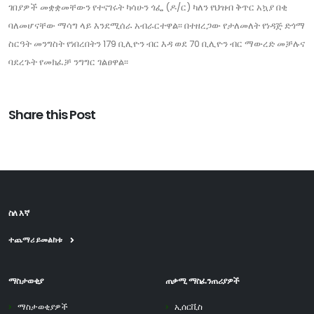
ገበያዎች መቋቋመቸውን የተናገሩት ካሳሁን ጎፌ (ዶ/ር) ካለን የህዝብ ቅጥር አኳያ በቂ
ባለመሆናቸው ማሳግ ላይ እንደሚሰራ አብራርተዋል፡፡ በተዘረጋው የታለመለት የነዳጅ ድጎማ
ስርዓት መንግስት የነበረበትን 179 ቢሊዮን ብር እዳ ወደ 70 ቢሊዮን ብር ማውረድ መቻሉና
ባደረጉት የመክፈቻ ንግግር ገልፀዋል፡፡
Share this Post
ስለ እኛ
ተጨማሪ ይመልከቱ
ማስታወቂያ
ጠቃሚ ማስፈንጠሪያዎች
ማስታወቂያዎች
ኢሰርቪስ