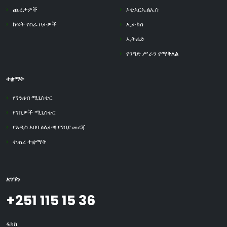
ጨረታዎች
ኦቲአርኤልኤስ
ክፍት የስራ ቦታዎች
ኢታክስ
ኢትሬድ
የንግድ ሥራን የማቅለል
ተቋማት
የገንዘብ ሚኒስቴር
የገቢዎች ሚኒስቴር
የአዲስ አበባ ዕለታዊ የገበያ መረጃ
ተጠሪ ተቋማት
አግኙን
+251 115 15 36
ፋክስ: