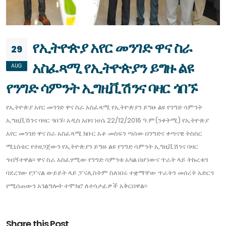
የኢትዮጵያ አየር መንገድ ዋና ስራ
29
አስፈጻሚ የኢትዮጵያን ይግዙ ልዩ
AUG
የንግድ ሳምንት ኢግዚቪሽንና ባዛር ጎበኙ
የኢትዮጵያ አየር መንገድ ዋና ስራ አስፈጻሚ የኢትዮጵያን ይግዙ ልዩ የንግድ ሳምንት
ኢግዚቪሽንና ባዛር ጎበኙ፡ አዲስ አበባ ነሀሴ 22/12/2016 ዓ.ም(ንቀትሚ) የኢትዮጵያ
አየር መንገድ ዋና ስራ አስፈጻሚ ክቡር አቶ መስፍን ጣሰው በንግድና ቀጣናዊ ትስስር
ሚኒስቴር የተዘጋጀውን የኢትዮጵያን ይግዙ ልዩ የንግድ ሳምንት ኢግዚቪሽንና ባዛር
ጎብኝተዋል፡፡ ዋና ስራ አስፈፃሚው የንግድ ሳምንቱ አካል በሆነውና ጥራት ላይ ትኩረቱን
ባደረገው የፓናል ውይይት ላይ ፓናሊስትም ስለነበሩ ተቋማቸው ጥራትን መሰረት አድርጎ
የሚሰጠውን አገልግሎት ተሞክሮ ለተሳታፊዎች አቅርበዋል፡፡
Share this Post