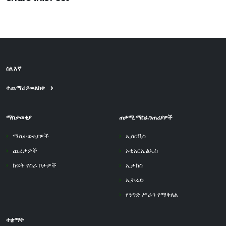
ስለ እኛ
ተጨማሪ ይመልከቱ
ማስታወቂያ
ጠቃሚ ማስፈንጠሪያዎች
ማስታወቂያዎች
ኢሰርቪስ
ጨረታዎች
ኦቲአርኤልኤስ
ክፍት የስራ ቦታዎች
ኢታክስ
ኢትሬድ
የንግድ ሥራን የማቅለል
ተቋማት