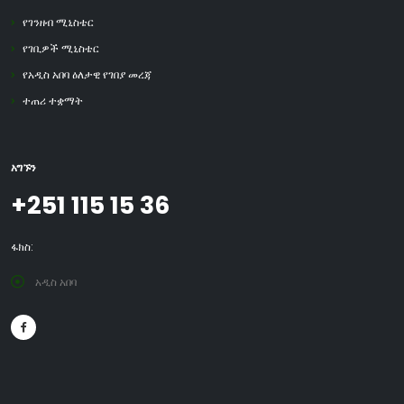
የገንዘብ ሚኒስቴር
የገቢዎች ሚኒስቴር
የአዲስ አበባ ዕለታዊ የገበያ መረጃ
ተጠሪ ተቋማት
አግኙን
+251 115 15 36
ፋክስ:
አዲስ አበባ