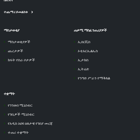
ስለ እኛ
ተጨማሪ ይመልከቱ
ማስታወቂያ
ጠቃሚ ማስፈንጠሪያዎች
ማስታወቂያዎች
ኢሰርቪስ
ጨረታዎች
ኦቲአርኤልኤስ
ክፍት የስራ ቦታዎች
ኢታክስ
ኢትሬድ
የንግድ ሥራን የማቅለል
ተቋማት
የገንዘብ ሚኒስቴር
የገቢዎች ሚኒስቴር
የአዲስ አበባ ዕለታዊ የገበያ መረጃ
ተጠሪ ተቋማት