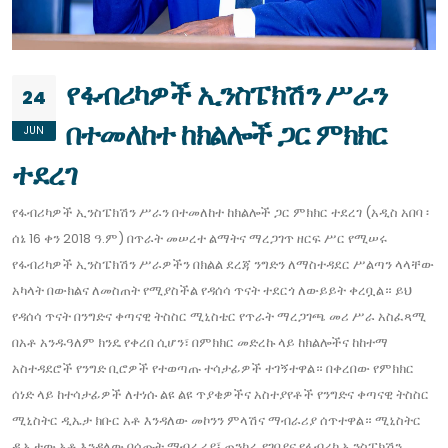
የፋብሪካዎች ኢንስፔክሽን ሥራን
24
በተመለከተ ከክልሎች ጋር ምክክር
JUN
ተደረገ
የፋብሪካዎች ኢንስፔክሽን ሥራን በተመለከተ ከክልሎች ጋር ምክክር ተደረገ (አዲስ አበባ ፡
ሰኔ 16 ቀን 2018 ዓ.ም) በጥራት መሠረተ ልማትና ማረጋገጥ ዘርፍ ሥር የሚሠሩ
የፋብሪካዎች ኢንስፔክሽን ሥራዎችን በክልል ደረጃ ንግድን ለማስተዳደር ሥልጣን ላላቸው
አካላት በውክልና ለመስጠት የሚያስችል የዳሰሳ ጥናት ተደርጎ ለውይይት ቀረቧል። ይህ
የዳሰሳ ጥናት በንግድና ቀጣናዊ ትስስር ሚኒስቴር የጥራት ማረጋገጫ መሪ ሥራ አስፈጻሚ
በአቶ አንዱዓለም ክንዴ የቀረበ ሲሆን፣ በምክክር መድረኩ ላይ ከክልሎችና ከከተማ
አስተዳደሮች የንግድ ቢሮዎች የተወጣጡ ተሳታፊዎች ተገኝተዋል። በቀረበው የምክክር
ሰነድ ላይ ከተሳታፊዎች ለተነሱ ልዩ ልዩ ጥያቄዎችና አስተያየቶች የንግድና ቀጣናዊ ትስስር
ሚኒስትር ዲኤታ ክቡር አቶ እንዳለው መኮንን ምላሽና ማብራሪያ ሰጥተዋል። ሚኒስትር
ዲኤታው አቶ እንዳለው በሰጡት ማብራሪያ፤ ጠንካራ የገበያና የፋብሪካ ኢንስፔክሽን