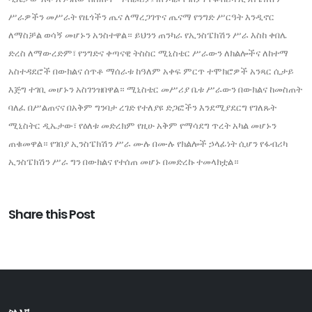
ሥራዎችን መሥራት የዜጎችን ጤና ለማረጋገጥና ጤናማ የንግድ ሥርዓት እንዲኖር
ለማስቻል ወሳኝ መሆኑን አንስተዋል። ይህንን ጠንካራ የኢንስፔክሽን ሥራ እስከ ቀበሌ
ድረስ ለማውረድም፣ የንግድና ቀጣናዊ ትስስር ሚኒስቴር ሥራውን ለክልሎችና ለከተማ
አስተዳደሮች በውክልና ሰጥቶ ማሰራቱ ከዓለም አቀፍ ምርጥ ተሞክሮዎች አንጻር ሲታይ
እጅግ ተገቢ መሆኑን አስገንዝበዋል። ሚኒስቴር መሥሪያ ቤቱ ሥራውን በውክልና ከመስጠት
ባለፈ በሥልጠናና በአቅም ግንባታ ረገድ የተለያዩ ድጋፎችን እንደሚያደርግ የገለጹት
ሚኒስትር ዲኤታው፣ የዕለቱ መድረክም የዚሁ አቅም የማሳደግ ጥረት አካል መሆኑን
ጠቁመዋል። የገበያ ኢንስፔክሽን ሥራ ሙሉ በሙሉ የክልሎች ኃላፊነት ሲሆን የፋብሪካ
ኢንስፔክሽን ሥራ ግን በውክልና የተሰጠ መሆኑ በመድረኩ ተመላክቷል።
Share this Post