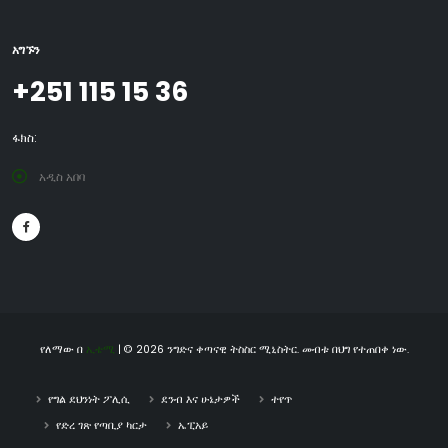
አግኙን
+251 115 15 36
ፋክስ:
አዲስ አበባ
የለማው በ
ኢቴሚ
| © 2026 ንግድና ቀጣናዊ ትስስር ሚኒስትር. መብቱ በህግ የተጠበቀ ነው.
የግል ደህንነት ፖሊሲ
ደንብ እና ሁኔታዎች
ተየጥ
የድረ ገጽ የጣቢያ ካርታ
ኤፒአይ