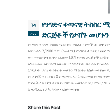
የንግድና ቀጣናዊ ትስስር ሚ
14
ድርጅቶች የታሸጉ መሆኑን 
AUG
የንግድና ቀጣናዊ ትስስር ሚኒስቴር በየክልል ከተሞች ህገ ወጥ የ
አበባ ነሐሴ 7/2016 ዓ.ም (ንቀትሚ) የንግድና ቀጣናዊ ትስስር
ወጥ የንግድ ተግባራትን የፈፀሙ 1,671 የንግድ ድርጅቶች የታሸጉ
እንዲፈፅሙ እየተደረገ እሸጋው ተነስቶላቸው ወደ ስራ የተመለሱ መ
ነጋዴዎች ከእስራት የተፈቱ መሆኑን ሚንስትሩ አስታውቀዋል፡፡ ዶ/
የብረት፤10 የቆርቆሮ፤ 3 የሚስማር እና 2 የሴራሚክ የንግድ ተቋ
ምርቶች ላይ የዋጋ ቅናሽ የታየባቸው መሆኑንና ገበያ የማረጋጋት 
እንደሚደረግ ዶ/ር ካሳሁን አስታውቀዋል፡፡
Share this Post