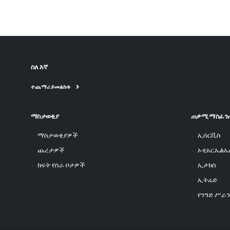
ስለ እኛ
ተጨማሪ ይመልከቱ
ማስታወቂያ
ጠቃሚ ማስፈን
ማስታወቂያዎች
ኢሰርቪስ
ጨረታዎች
ኦቲአርኤልኤ
ክፍት የስራ ቦታዎች
ኢታክስ
ኢትሬድ
የንግድ ሥራን