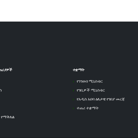
ጠሪያዎች
ተቋማት
የገንዘብ ሚኒስቴር
ስ
የገቢዎች ሚኒስቴር
የአዲስ አበባ ዕለታዊ የገበያ መረጃ
ተጠሪ ተቋማት
 የማቅለል