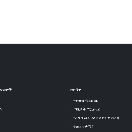
ጠሪያዎች
ተቋማት
የገንዘብ ሚኒስቴር
ስ
የገቢዎች ሚኒስቴር
የአዲስ አበባ ዕለታዊ የገበያ መረጃ
ተጠሪ ተቋማት