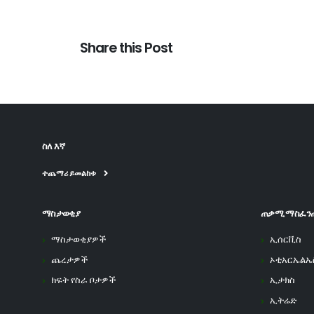
Share this Post
ስለ እኛ
ተጨማሪ ይመልከቱ
ማስታወቂያ
ጠቃሚ ማስፈን
ማስታወቂያዎች
ኢሰርቪስ
ጨረታዎች
ኦቲአርኤልኤ
ክፍት የስራ ቦታዎች
ኢታክስ
ኢትሬድ