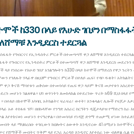
ተሞች ከ330 በላይ የእሁድ ገበያን በማስፋፋ
ለሸማቹ እንዲደርስ ተደርጓል
በማስፋፋት የግብርናና የኢንዱስትሪ ምርቶች በተመጣጣኝ ዋጋ ለሸማቹ እንዲደርስ ተደርጓል 
ስፋፋት የግብርናና የኢንዱስትሪ ምርቶች በተመጣጣኝ ዋጋ ለሸማቹ እንዲደርስ መደረጉን የ
ች ላይ የነበረው የእሁድ ገበያ አገልግሎትን ከ330 በላይ ከተሞች በማድረስ የዋጋ ንረትን
ውን የገለጹት ሃላፊዋ በዚህም የግብርና ምርቶች በተለይ ጤፍ፣ የዳቦ ዱቄት፣ አትክልትና 
 ዋጋ ቅናሽ ማሳየቱን ጠቅሰው በተመሳሳይ የጤፍ ዋጋ ላይም ቅናሽ መታየቱን አስረድተዋ
ደረጉ መሆኑን ገልጸዋል። ህገ ወጥነትን ለመከላከል በተደረገው ጥረት ከ69 ሺህ በላይ የ
 በተለይ በከተሞች አካባቢ አትክልትና ፍራፍሬ፣ ወተት፣ እንቁላልና ሌሎች የፍጆታ እቃ
ላፊ አቶ ተስፋዬ ገሾ፣ በበኩላቸው የንግድ አሰራር ስርዓትን ዲጂታላይዝ የማድረግ ስራ
ጂታል እየተከናወነ መሆኑን ተናግረዋል። በተመሳሳይ የነዳጅ ድጎማ ተጠቃሚ ሆነው ከተፈ
ብት ላይ ማህበረሰቡ ተገቢውን ክህሎትና ዕውቀት እንዲኖረው 41 በሚሆኑ ከተሞችና ዞ
ታና የሸማቾች መብትና ጥቅም ላይ የጋራ አረዳድ እንዲኖር እየተሰራ ነው ብለዋል ሲል የ