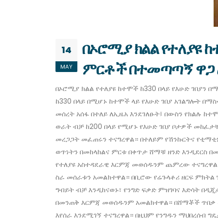
በኦሮሚያ ክልል የተለያዩ ከ
14
ምርቶች በተመጣጣኝ ዋጋ 
MAY
በኦሮሚያ ክልል የተለያዩ ከተሞች ከ330 በላይ የእሁድ ገበያን 
ከ330 በላይ በሚሆኑ ከተሞች ላይ የእሁድ ገበያ አገልግሎት በማ
መሰረት አሰፋ በተለይ ለኢዜአ እንደገለፁት፤ በውስን የክልሉ ከተሞ
ወራት ብቻ ከ200 በላይ የሚሆኑ የእሁድ ገበያ ቦታዎች መከፈታቸ
መረጋጋት መፈጠሩን ተናግረዋል። በተለይም የሽንኩርትና የቲማቲም
ወጥነትን በመከላከልና ምርቱ በቀጥታ ሸማቹ ዘንድ እንዲደርስ በመ
የተለያዩ አስተዳደራዊ እርምጃ መወሰዱንም ጨምረው ተናግረዋል ።
ስራ መሰራቱን አመልክተዋል። በቢሮው የሬጉላቶሪ ዘርፍ ምክትል ሃ
ግብይት ብቻ እንዲከናወኑ፣ የንግድ ፍቃድ ምዝገባና እድሳት በዲ
በመንጠቅ እርምጃ መወሰዱንም አመልክተዋል። በሸማቾች ጥበቃ መ
እየሰራ እንደሚገኝ ተናግረዋል። በዚህም የንግዱን ማህበረሰብ ግዴ