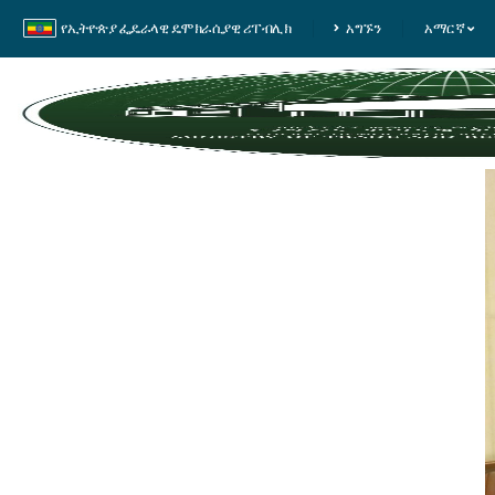
የኢትዮጵያ ፌዴራላዊ ዴሞክራሲያዊ ሪፐብሊክ
አግኙን
አማርኛ