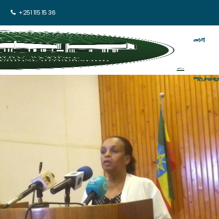
+251 115 15 36
መነሻ
ማስታወቂ