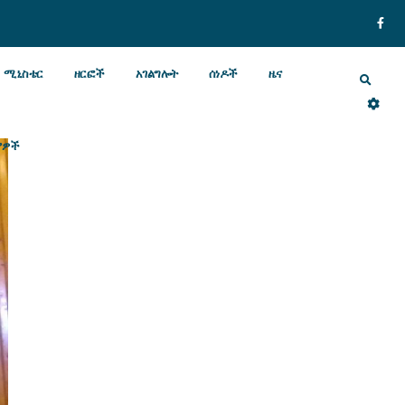
ሚኒስቴር
ዘርፎች
አገልግሎት
ሰነዶች
ዜና
ያዎች