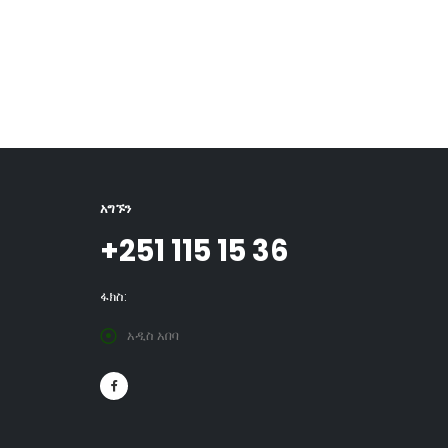
አግኙን
+251 115 15 36
ፋክስ:
አዲስ አበባ