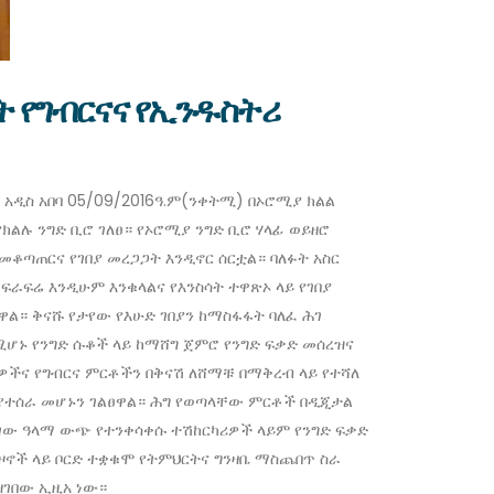
ት የግብርናና የኢንዱስትሪ
አዲስ አበባ 05/09/2016ዓ.ም(ንቀትሚ) በኦሮሚያ ክልል
ክልሉ ንግድ ቢሮ ገለፀ። የኦሮሚያ ንግድ ቢሮ ሃላፊ ወይዘሮ
 መቆጣጠርና የገበያ መረጋጋት እንዲኖር ሰርቷል። ባለፉት አስር
ፍራፍሬ እንዲሁም እንቁላልና የእንስሳት ተዋጽኦ ላይ የገበያ
ል። ቅናሹ የታየው የእሁድ ገበያን ከማስፋፋት ባለፈ ሕገ
ሚሆኑ የንግድ ሱቆች ላይ ከማሸግ ጀምሮ የንግድ ፍቃድ መሰረዝና
ዎችና የግብርና ምርቶችን በቅናሽ ለሸማቹ በማቅረብ ላይ የተሻለ
 እየተሰራ መሆኑን ገልፀዋል። ሕግ የወጣላቸው ምርቶች በዲጂታል
ለገው ዓላማ ውጭ የተንቀሳቀሱ ተሽከርካሪዎች ላይም የንግድ ፍቃድ
ኖች ላይ ቦርድ ተቋቁሞ የትምህርትና ግንዛቤ ማስጨበጥ ስራ
ዘገበው ኢዚአ ነው።