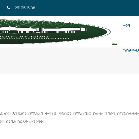
+251 115 15 36
መነሻ
ማስታወቂ
ሰፈነበት እንዲሆን በማድረግ ቀጣነዊ ትስስርን በማጠናከር የወጭ ንግድን በማስስፋፋ
ጥ የንግድ ስርአት መገንባት