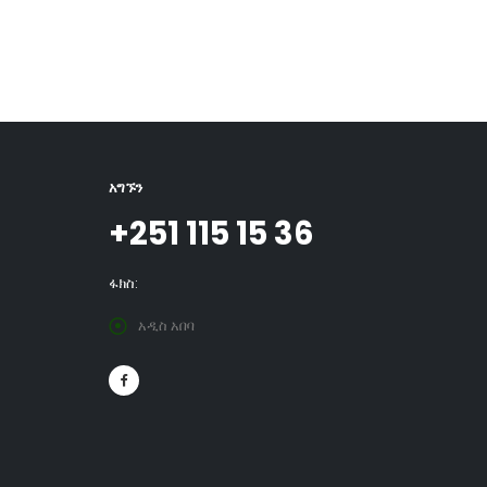
አግኙን
+251 115 15 36
ፋክስ:
አዲስ አበባ