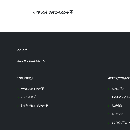
ተግባራት እና ኃላፊነቶች
ስለ እኛ
ተጨማሪ ይመልከቱ
ማስታወቂያ
ጠቃሚ ማስፈን
ማስታወቂያዎች
ኢሰርቪስ
ጨረታዎች
ኦቲአርኤልኤ
ክፍት የስራ ቦታዎች
ኢታክስ
ኢትሬድ
የንግድ ሥራን