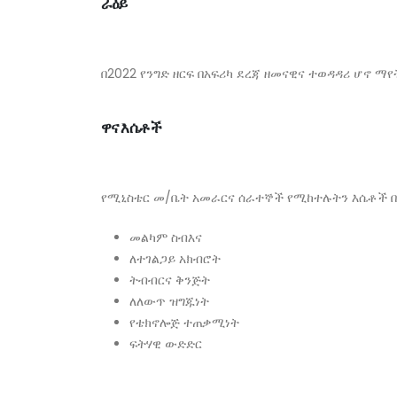
ራዕይ
በ2022 የንግድ ዘርፍ በአፍሪካ ደረጃ ዘመናዊና ተወዳዳሪ ሆኖ ማየ
ዋና እሴቶች
የሚኒስቴር መ/ቤት አመራርና ሰራተኞች የሚከተሉትን እሴቶች 
መልካም ስብእና
ለተገልጋይ አክብሮት
ትብብርና ቅንጅት
ለለውጥ ዝግጁነት
የቴክኖሎጅ ተጠቃሚነት
ፍትሃዊ ውድድር