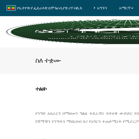
የኢትዮጵያ ፌዴራላዊ ዴሞክራሲያዊ ሪፐብሊክ
አግኙን
አማርኛ
ስለ ተቋሙ
ተልዕኮ
የንግድ አሰራርን በማዘመን ግልፅ ተደራሽና ፍትሀዊ ውድድር የ
የሸማቹን የንግዱን ማህረሰብ እና የሀገርን ተጠቃሚነት የሚያረጋግ