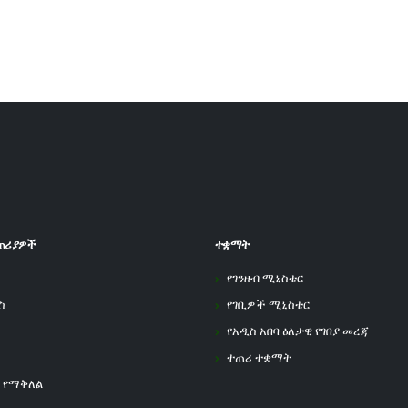
ጠሪያዎች
ተቋማት
የገንዘብ ሚኒስቴር
ስ
የገቢዎች ሚኒስቴር
የአዲስ አበባ ዕለታዊ የገበያ መረጃ
ተጠሪ ተቋማት
 የማቅለል