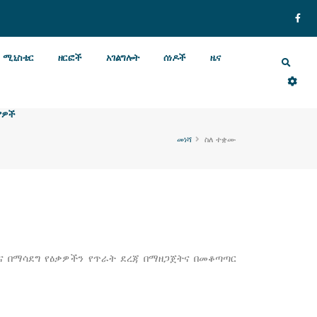
ሚኒስቴር
ዘርፎች
አገልግሎት
ሰነዶች
ዜና
ያዎች
መነሻ
ስለ ተቋሙ
ትና በማሳደግ የዕቃዎችን የጥራት ደረጃ በማዘጋጀትና በመቆጣጣር