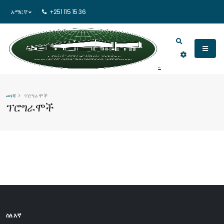
አማርኛ
+251 115 15 36
መነሻ
ፕሮግራሞች
ፕሮግራሞች
ስለ እኛ