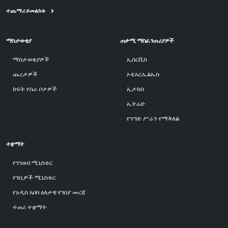
ተጨማሪ ይመልከቱ
ማስታወቂያ
ጠቃሚ ማስፈንጠሪያዎች
ማስታወቂያዎች
ኢሰርቪስ
ጨረታዎች
ኦቲአርኤልኤስ
ክፍት የስራ ቦታዎች
ኢታክስ
ኢትሬድ
የንግድ ሥራን የማቅለል
ተቋማት
የገንዘብ ሚኒስቴር
የገቢዎች ሚኒስቴር
የአዲስ አበባ ዕለታዊ የገበያ መረጃ
ተጠሪ ተቋማት