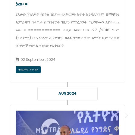
ነው ፡፡
የእሁድ ገበያዎች የበዓል ገበያው የአቅርቦት እጥት እንዳያጋጥም ሸማቹንና
አምራቹን በቀጥታ በማገናኘት ገበያን የማረጋጋት ሚናቸውን እየተወጡ
ነው ፡፡ ============ አዲስ አበባ ነሀሴ 27 /2016 ዓ.ም
(ንቀትሚ) በማዕከላዊ ኢትዮጵያ ክልል ንግድና ገበያ ልማት ቢሮ የእሁድ
ገበያዎች የበዓል ገበያው የአቅርቦት
02 September, 2024
ተጨማሪ ያንብቡ
AUG 2024