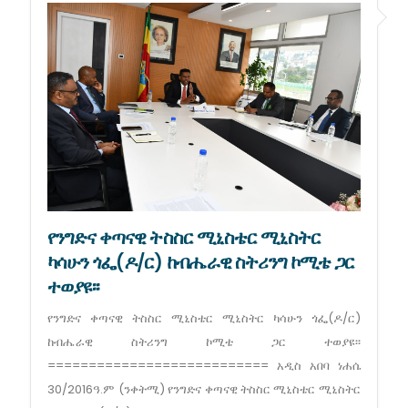
የንግድና ቀጣናዊ ትስስር ሚኒስቴር ሚኒስትር
ካሳሁን ጎፌ(ዶ/ር) ከብሔራዊ ስትሪንግ ኮሚቴ ጋር
ተወያዩ፡፡
የንግድና ቀጣናዊ ትስስር ሚኒስቴር ሚኒስትር ካሳሁን ጎፌ(ዶ/ር)
ከብሔራዊ ስትሪንግ ኮሚቴ ጋር ተወያዩ፡፡
=========================== አዲስ አበባ ነሐሴ
30/2016ዓ.ም (ንቀትሚ) የንግድና ቀጣናዊ ትስስር ሚኒስቴር ሚኒስትር