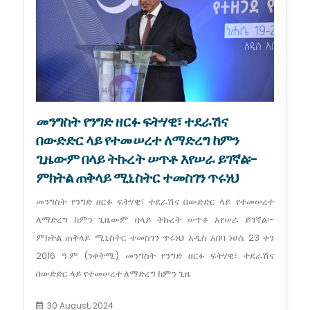
መንግስት የንግድ ዘርፉ ፍትሃዊ፣ ተደራሽና
በውድድር ላይ የተመሠረተ ለማድረግ ከምን
ጊዜውም በላይ ትኩረት ሠጥቶ እየሠራ ይገኛል፡-
ምክትል ጠቅላይ ሚኒስትር ተመስገን ጥሩነህ
መንግስት የንግድ ዘርፉ ፍትሃዊ፣ ተደራሽና በውድድር ላይ የተመሠረተ
ለማድረግ ከምን ጊዜውም በላይ ትኩረት ሠጥቶ እየሠራ ይገኛል፡-
ምክትል ጠቅላይ ሚኒስትር ተመስገን ጥሩነህ አዲስ አበባ ነሀሴ 23 ቀን
2016 ዓ.ም (ንቀትሚ) መንግስት የንግድ ዘርፉ ፍትሃዊ፣ ተደራሽና
በውድድር ላይ የተመሠረተ ለማድረግ ከምን ጊዜ
30 August, 2024