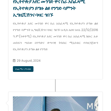
የኢትዮጵያ አየር መንገድ ዋና ስራ አስፈጻሚ
የኢትዮጵያን ይግዙ ልዩ የንግድ ሳምንት
ኢግዚቪሽንና ባዛር ጎበኙ
የኢትዮጵያ አየር መንገድ ዋና ስራ አስፈጻሚ የኢትዮጵያን ይግዙ ልዩ
የንግድ ሳምንት ኢግዚቪሽንና ባዛር ጎበኙ፡ አዲስ አበባ ነሀሴ 22/12/2016
ዓ.ም(ንቀትሚ) የኢትዮጵያ አየር መንገድ ዋና ስራ አስፈጻሚ ክቡር አቶ
መስፍን ጣሰው በንግድና ቀጣናዊ ትስስር ሚኒስቴር የተዘጋጀውን
የኢትዮጵያን ይግዙ ልዩ የንግድ
29 August, 2024
ተጨማሪ ያንብቡ