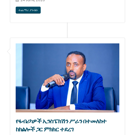
ተጨማሪ ያንብቡ
የፋብሪካዎች ኢንስፔክሽን ሥራን በተመለከተ
ከክልሎች ጋር ምክክር ተደረገ