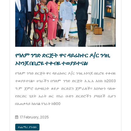
የዓለም ንግድ ድርጅት ዋና ዳይሬክተር ዶ/ር ንጎዚ
ኦኮንጆ በቢሮዬ ተቀብዬ ተወያይተናል፡
የዓለም ንግድ ድርጅት ዋና ዳይሬክተር ዶ/ር ንጎዚ ኦኮንጆ በቢሮዬ ተቀብዬ
ተወያይተናል፡፡ ሀገራችን በዓለም ንግድ ድርጅት እ.ኤ.አ እስከ ከ2003
ዓ.ም ጀምሮ በታዛቢነት ቆይታ ድርድሯን ጀምራለች፡፡ እስካሁን ባለው
የድርድር ሂደት አራት ዙር የስራ ቡድን ድርድሮችን ያካሄደች ሲሆን
በአጠቃላይ ከአባል ሃገራት ከ900
17 February, 2025
ተጨማሪ ያንብቡ