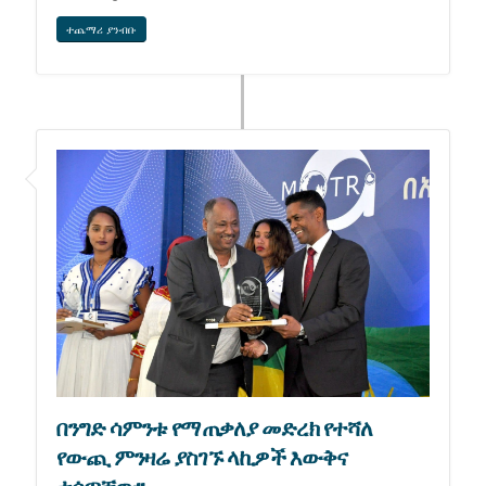
ተጨማሪ ያንብቡ
በንግድ ሳምንቱ የማጠቃለያ መድረክ የተሻለ
የውጪ ምንዛሬ ያስገኙ ላኪዎች እውቅና