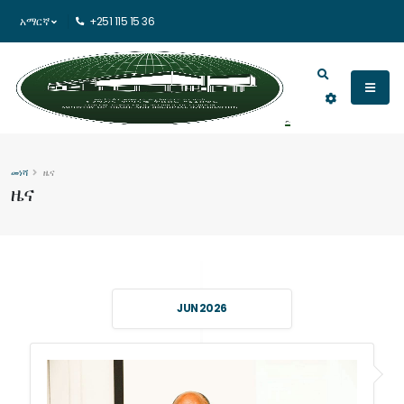
አማርኛ
+251 115 15 36
መነሻ
ዜና
ዜና
JUN 2026