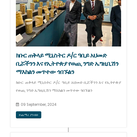
ክቡር ጠቅላይ ሚኒስትር ዶ/ር ዓቢይ አህመድ
ቢሯችንን እና የኢትዮጵያ የወጪ ንግድ ኤግዚቢሽን
ማእከልን መጥተው ጎበኙልን
ክቡር ጠቅላይ ሚኒስትር ዶ/ር ዓቢይ አህመድ ቢሯችንን እና የኢትዮጵያ
የወጪ ንግድ ኤግዚቢሽን ማእከልን መጥተው ጎበኙልን
09 September, 2024
ተጨማሪ ያንብቡ