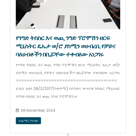
የንግድ ትስስር እና ወጪ ንግድ ፕሮሞሽን ዘርፍ
ሚኒስትር ዴኤታ ወ/ሮ ያስሚን ወሀብረቢ የቻይና
ባለሀብቶችን በቢሯቸው ተቀብለው አነጋገሩ
የንግድ ትስስር እና ወጪ ንግድ ፕሮሞሽን ዘርፍ ሚኒስትር ዴኤታ ወ/ሮ
ያስሚን ወሀብረቢ የቻይና ባለሀብቶችን በቢሯቸው ተቀብለው አነጋገሩ
=====================================
አዲስ አበባ 28/2/2017(ንቀትሚ) በንግድና ቀጣናዊ ትስስር ሚኒስቴር
የንግድ ትስስር እና ወጪ ንግድ ፕሮሞሽን ዘ
08 November, 2024
ተጨማሪ ያንብቡ