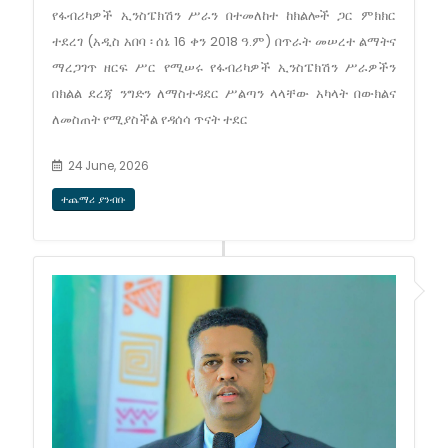
የፋብሪካዎች ኢንስፔክሽን ሥራን በተመለከተ ከክልሎች ጋር ምክክር
ተደረገ (አዲስ አበባ ፡ ሰኔ 16 ቀን 2018 ዓ.ም) በጥራት መሠረተ ልማትና
ማረጋገጥ ዘርፍ ሥር የሚሠሩ የፋብሪካዎች ኢንስፔክሽን ሥራዎችን
በክልል ደረጃ ንግድን ለማስተዳደር ሥልጣን ላላቸው አካላት በውክልና
ለመስጠት የሚያስችል የዳሰሳ ጥናት ተደር
24 June, 2026
ተጨማሪ ያንብቡ