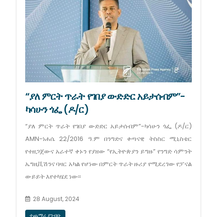
“ያለ ምርት ጥራት የገበያ ውድድር አይታሰብም”-
ካሳሁን ጎፌ (ዶ/ር)
“ያለ ምርት ጥራት የገበያ ውድድር አይታሰብም”-ካሳሁን ጎፌ (ዶ/ር)
AMN-ነሐሴ 22/2016 ዓ.ም በንግድና ቀጣናዊ ትስስር ሚኒስቴር
የተዘጋጀውና አራተኛ ቀኑን የያዘው “የኢትዮጵያን ይግዙ” የንግድ ሳምንት
ኤግዚቪሽንና ባዛር አካል የሆነው በምርት ጥራት ዙሪያ የሚደረገው የፓናል
ውይይት እየተካሄደ ነው፡፡
28 August, 2024
ተጨማሪ ያንብቡ