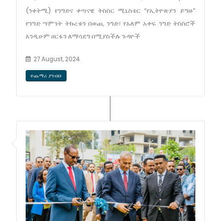
(ንቀትሚ) የንግድና ቀጣናዊ ትስስር ሚኒስቴር “የኢትዮጽያን ይግዙ”
የንግድ ሣምንት ትኩረቱን በወጪ ንግድ፣ የአለም አቀፍ ንግድ ትስስሮች
እንዲሁም ዘርፋን ለማሳደግ በሚያስችሉ ጉዳዮች
27 August, 2024
ተጨማሪ ያንብቡ