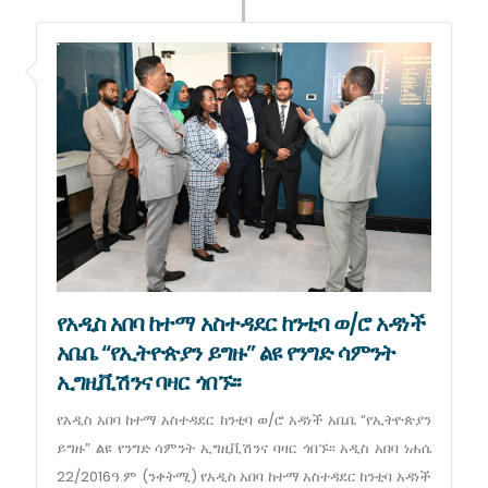
የአዲስ አበባ ከተማ አስተዳደር ከንቲባ ወ/ሮ አዳነች
አቤቤ “የኢትዮጵያን ይግዙ” ልዩ የንግድ ሳምንት
ኢግዚቪሽንና ባዛር ጎበኙ፡፡
የአዲስ አበባ ከተማ አስተዳደር ከንቲባ ወ/ሮ አዳነች አቤቤ “የኢትዮጵያን
ይግዙ” ልዩ የንግድ ሳምንት ኢግዚቪሽንና ባዛር ጎበኙ፡፡ አዲስ አበባ ነሐሴ
22/2016ዓ.ም (ንቀትሚ) የአዲስ አበባ ከተማ አስተዳደር ከንቲባ አዳነች