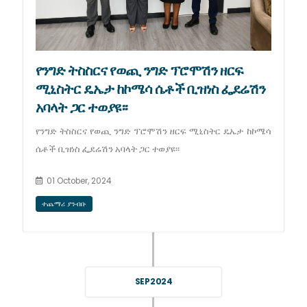
የንግድ ትስስርና የወጪ ንግድ ፕሮሞሽን ዘርፍ
ሚኒስትር ዴኤታ ከኮሜሳ ሴቶች ቢዝነስ ፌደሬሽን
አባላት ጋር ተወያዩ፡፡
የንግድ ትስስርና የወጪ ንግድ ፕሮሞሽን ዘርፍ ሚኒስትር ዴኤታ ከኮሜሳ
ሴቶች ቢዝነስ ፌደሬሽን አባላት ጋር ተወያዩ፡፡
01 October, 2024
ተጨማሪ ያንብቡ
SEP 2024