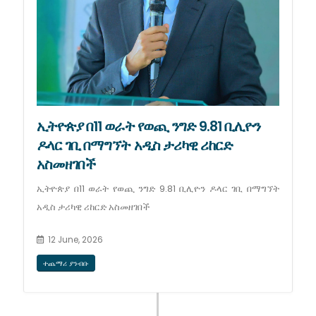
ኢትዮጵያ በ11 ወራት የወጪ ንግድ 9.81 ቢሊዮን
ዶላር ገቢ በማግኘት አዲስ ታሪካዊ ሪከርድ
አስመዘገበች
ኢትዮጵያ በ11 ወራት የወጪ ንግድ 9.81 ቢሊዮን ዶላር ገቢ በማግኘት
አዲስ ታሪካዊ ሪከርድ አስመዘገበች
12 June, 2026
ተጨማሪ ያንብቡ