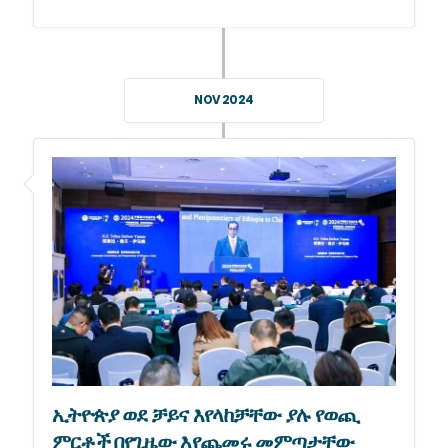
NOV 2024
ኢትዮጵያ ወደ ቻይና እየላከቻቸው ያሉ የወጪ
ምርቶች በየጊዜው እየጨመሩ መምጣታቸው