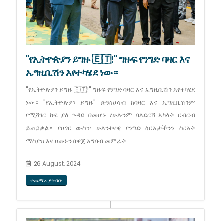
"የኢትዮጵያን ይግዙ 🇪🇹!" ግዙፍ የንግድ ባዛር እና
ኤግዚቢሽን እየተካሄደ ነው።
"የኢትዮጵያን ይግዙ 🇪🇹!" ግዙፍ የንግድ ባዛር እና ኤግዚቢሽን እየተካሄደ
ነው። "የኢትዮጵያን ይግዙ" ጽንሰሀሳብ ከባዛር እና ኤግዚቢሽንም
የሚሻገር ከፍ ያለ ጉዳይ በመሆኑ የሁሉንም ባለድርሻ አካላት ርብርብ
ይጠይቃል። የሀገር ውስጥ ሁለንተናዊ የንግድ ስርአታችንን ስርኣት
ማስያዝ እና ዘመኑን በዋጀ አግባብ መምራት
26 August, 2024
ተጨማሪ ያንብቡ