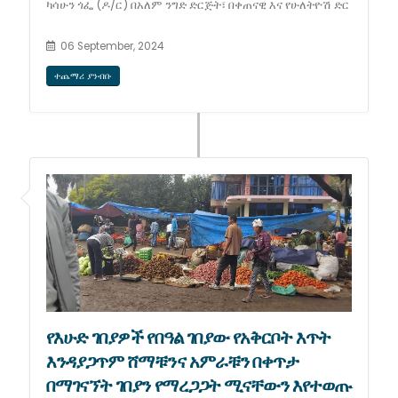
ካሳሁን ጎፌ (ዶ/ር) በአለም ንግድ ድርጅት፣ በቀጠናዊ እና የሁለትዮሽ ድር
06 September, 2024
ተጨማሪ ያንብቡ
የእሁድ ገበያዎች የበዓል ገበያው የአቅርቦት እጥት
እንዳያጋጥም ሸማቹንና አምራቹን በቀጥታ
በማገናኘት ገበያን የማረጋጋት ሚናቸውን እየተወጡ