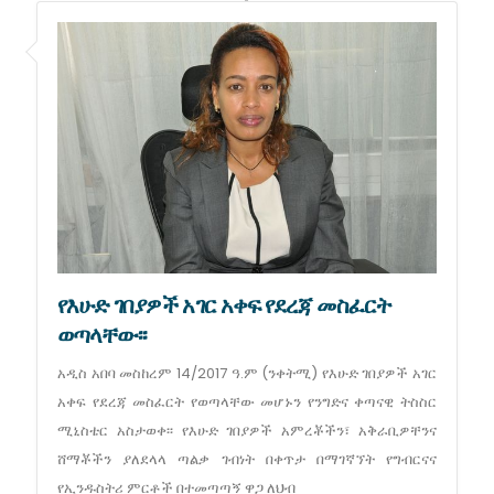
የእሁድ ገበያዎች አገር አቀፍ የደረጃ መስፈርት
ወጣላቸው፡፡
አዲስ አበባ መስከረም 14/2017 ዓ.ም (ንቀትሚ) የእሁድ ገበያዎች አገር
አቀፍ የደረጃ መስፈርት የወጣላቸው መሆኑን የንግድና ቀጣናዊ ትስስር
ሚኒስቴር አስታወቀ፡፡ የእሁድ ገበያዎች አምረቾችን፣ አቅራቢዎቸንና
ሸማቾችን ያለደላላ ጣልቃ ገብነት በቀጥታ በማገኛኘት የግብርናና
የኢንዱስትሪ ምርቶች በተመጣጣኝ ዋጋ ለህብ