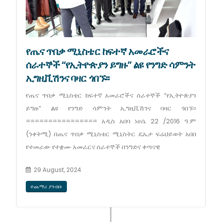
የጤና ጥበቃ ሚኒስቴር ከፍተኛ አመራሮችና
ሰራተኞች “የኢትዮጵያን ይግዙ” ልዩ የንግድ ሳምንት
ኢግዚቪሽንና ባዛር ጎበኙ፡፡
የጤና ጥበቃ ሚኒስቴር ከፍተኛ አመራሮችና ሰራተኞች “የኢትዮጵያን
ይግዙ” ልዩ የንግድ ሳምንት ኢግዚቪሽንና ባዛር ጎበኙ፡፡
================ አዲስ አበባ ነሀሴ 22 /2016 ዓ.ም
(ንቀትሚ) በጤና ጥበቃ ሚኒስቴር ሚኒስትር ዴኤታ ፍሬህይወት አበበ
የተመራው የተቋሙ አመራርና ሰራተኞች በንግድና ቀጣናዊ
29 August, 2024
ተጨማሪ ያንብቡ