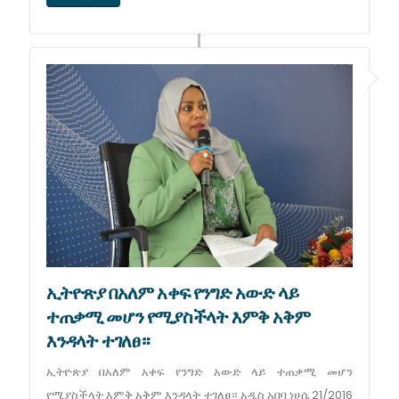
ኢትዮጽያ በአለም አቀፍ የንግድ አውድ ላይ
ተጠቃሚ መሆን የሚያስችላት እምቅ አቅም
እንዳላት ተገለፀ።
ኢትዮጽያ በአለም አቀፍ የንግድ አውድ ላይ ተጠቃሚ መሆን
የሚያስችላት እምቅ አቅም እንዳላት ተገለፀ። አዲስ አበባ ነሀሴ 21/2016