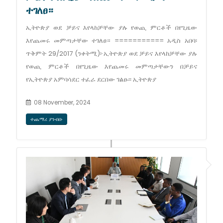
ተገለፀ።
ኢትዮጵያ ወደ ቻይና እየላከቻቸው ያሉ የወጪ ምርቶች በየጊዜው
እየጨመሩ መምጣታቸው ተገለፀ። =========== አዲስ አበባ፡
ጥቅምት 29/2017 (ንቀትሚ)፦ኢትዮጵያ ወደ ቻይና እየላከቻቸው ያሉ
የወጪ ምርቶች በየጊዜው እየጨመሩ መምጣታቸውን በቻይና
የኢትዮጵያ አምባሳደር ተፈራ ደርበው ገልፁ፡፡ ኢትዮጵያ
08 November, 2024
ተጨማሪ ያንብቡ