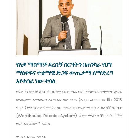
የእቃ ማከማቻ ደረሰኝ ስርዓትን በጠንካራ የህግ
ማዕቀፍና ተቋማዊ ድጋፍ ውጤታማ ለማድረግ
እየተሰራ ነው ተባለ
የእቃ ማከማቻ ደረሰኝ ስርዓትን በጠንካራ የህግ ማዕቀፍና ተቋማዊ ድጋፍ
ውጤታማ ለማድረግ እየተሰራ ነው ተባለ (አዲስ አበባ ፡ ሰኔ 16፣ 2018
ዓ.ም ) የንግድና ቀጣናዊ ትስስር ሚኒስቴር የእቃ ማከማቻ ደረሰኝ ስርዓት
(Warehouse Receipt System) ህጋዊ ማዕቀፎች፣ ጥቅሞችና
የአሰራር ዘዴዎች ላይ ለ
24 June, 2026