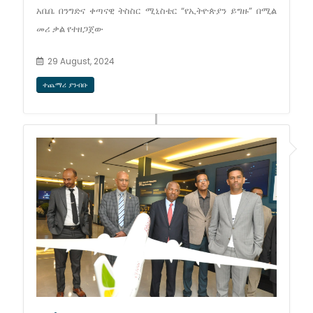
አቤቤ በንግድና ቀጣናዊ ትስስር ሚኒስቴር “የኢትዮጵያን ይግዙ” በሚል
መሪ ቃል የተዘጋጀው
29 August, 2024
ተጨማሪ ያንብቡ