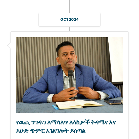
OCT 2024
የወጪ ንግዱን ለማሳለጥ ለላኪዎች ቅዳሜና እና
እሁድ ጭምር አገልግሎት ይሰጣል