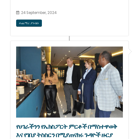
24 September, 2024
ተጨማሪ ያንብቡ
የሀገራችንን የኤክስፖርት ምርቶች በማስተዋወቅ
እና የገበያ ትስስርን በሚያጠናክሩ ጉዳዮች ዙርያ