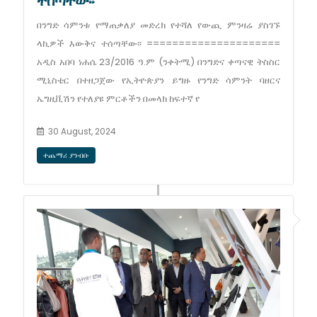
ተሰጣቸው፡፡
በንግድ ሳምንቱ የማጠቃለያ መድረክ የተሻለ የውጪ ምንዛሬ ያስገኙ
ላኪዎች እውቅና ተሰጣቸው፡፡ =====================
አዲስ አበባ ነሐሴ 23/2016 ዓ.ም (ንቀትሚ) በንግድና ቀጣናዊ ትስስር
ሚኒስቴር በተዘጋጀው የኢትዮጵያን ይግዙ የንግድ ሳምንት ባዘርና
ኤግዚቪሽን የተለያዩ ምርቶችን በመላክ ከፍተኛ የ
30 August, 2024
ተጨማሪ ያንብቡ