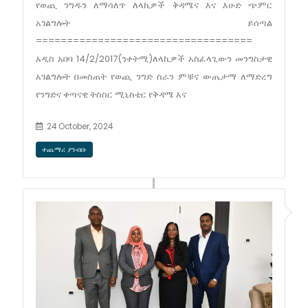
የወጪ ንግዱን ለማሳለጥ ለላኪዎች ቅዳሜና እና እሁድ ጭምር
አገልግሎት ይሰጣል
===================================
አዲስ አበባ 14/2/2017(ንቀትሚ)ለላኪዎች አስፈላጊውን መንግስታዊ
አገልግሎት በመስጠት የወጪ ንግድ ስራን ምቹና ውጤታማ ለማድረግ
የንግድና ቀጣናዊ ትስስር ሚኒስቴር የቅዳሜ እና
24 October, 2024
ተጨማሪ ያንብቡ