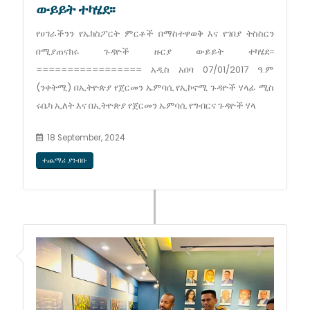
ውይይት ተካሄደ፡፡
የሀገራችንን የኤክስፖርት ምርቶች በማስተዋወቅ እና የገበያ ትስስርን
በሚያጠናክሩ ጉዳዮች ዙርያ ውይይት ተካሄደ፡፡
================= አዲስ አበባ 07/01/2017 ዓ.ም
(ንቀትሚ) በኢትዮጵያ የጀርመን ኤምባሲ የኢኮኖሚ ጉዳዮች ሃላፊ ሚስ
ሩቤካ ኢለት እና በኢትዮጵያ የጀርመን ኤምባሲ የግብርና ጉዳዮች ሃላ
18 September, 2024
ተጨማሪ ያንብቡ