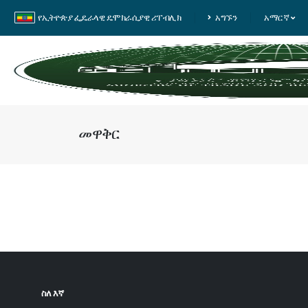
የኢትዮጵያ ፌዴራላዊ ዴሞክራሲያዊ ሪፐብሊክ
አግኙን
አማርኛ
መዋቅር
ስለ እኛ