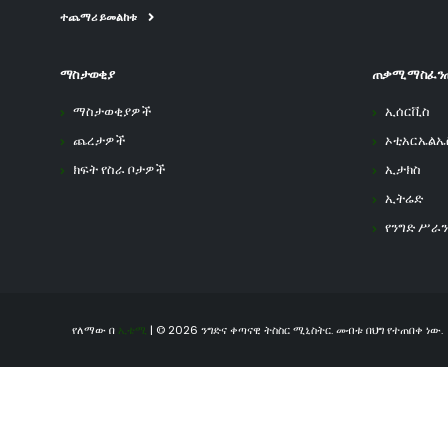
ተጨማሪ ይመልከቱ
ማስታወቂያ
ጠቃሚ ማስፈን
ማስታወቂያዎች
ኢሰርቪስ
ጨረታዎች
ኦቲአርኤልኤ
ክፍት የስራ ቦታዎች
ኢታክስ
ኢትሬድ
የንግድ ሥራን
የለማው በ
ኢቴሚ
| © 2026 ንግድና ቀጣናዊ ትስስር ሚኒስትር. መብቱ በህግ የተጠበቀ ነው.