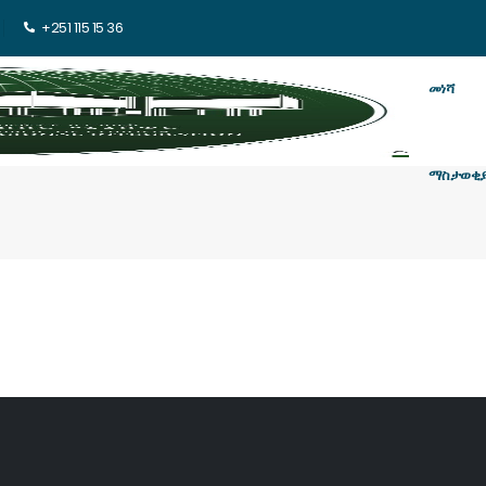
+251 115 15 36
መነሻ
ማስታወቂ