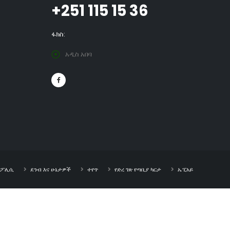
+251 115 15 36
ፋክስ:
አዲስ አበባ
ት ፖሊሲ
ደንብ እና ሁኔታዎች
ተየጥ
የድረ ገጽ የጣቢያ ካርታ
ኤፒአይ