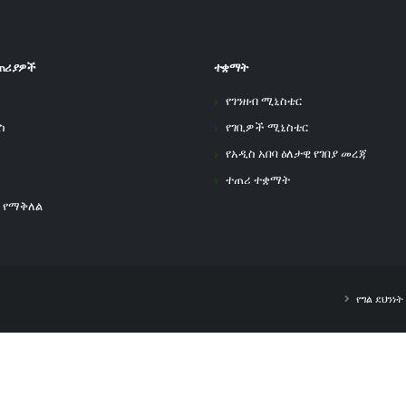
ጠሪያዎች
ተቋማት
የገንዘብ ሚኒስቴር
ስ
የገቢዎች ሚኒስቴር
የአዲስ አበባ ዕለታዊ የገበያ መረጃ
ተጠሪ ተቋማት
 የማቅለል
የግል ደህንነ