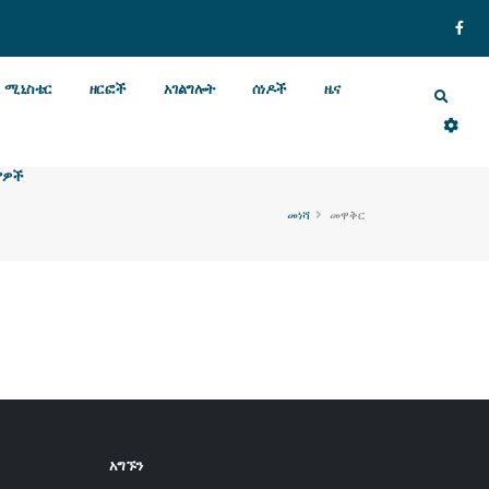
ሚኒስቴር
ዘርፎች
አገልግሎት
ሰነዶች
ዜና
ያዎች
መነሻ
መዋቅር
አግኙን