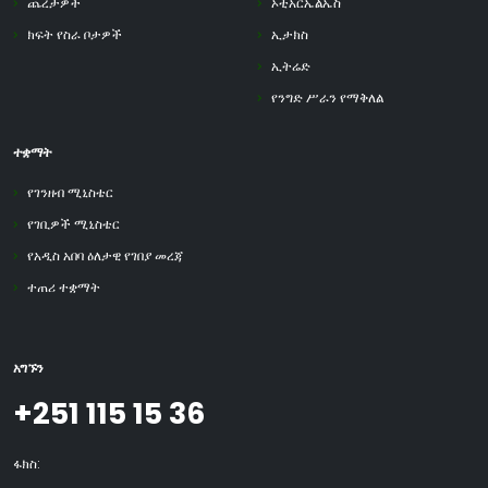
ጨረታዎች
ኦቲአርኤልኤስ
ክፍት የስራ ቦታዎች
ኢታክስ
ኢትሬድ
የንግድ ሥራን የማቅለል
ተቋማት
የገንዘብ ሚኒስቴር
የገቢዎች ሚኒስቴር
የአዲስ አበባ ዕለታዊ የገበያ መረጃ
ተጠሪ ተቋማት
አግኙን
+251 115 15 36
ፋክስ: