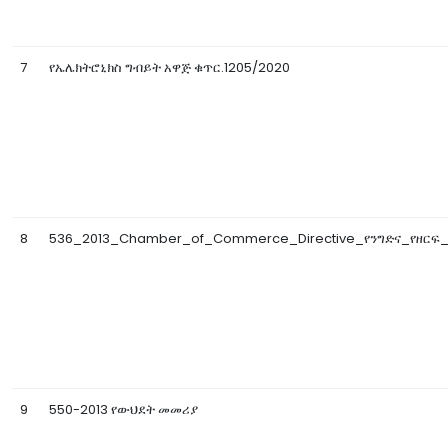
7
የኤሌክትሮኒክስ ግብይት አዋጅ ቁጥር.1205/2020
8
536_2013_Chamber_of_Commerce_Directive_የንግድና_የዘር
9
550-2013 የውህደት መመሪያ