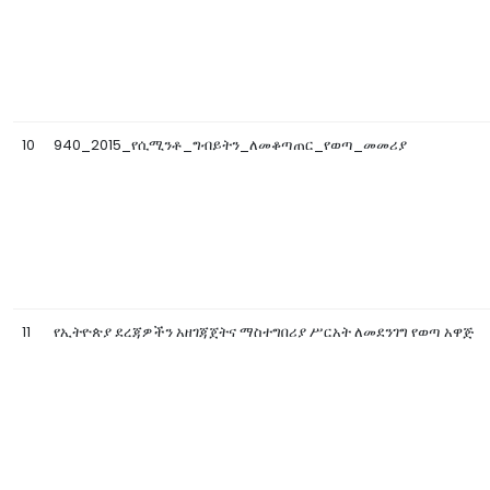
10
940_2015_የሲሚንቶ_ግብይትን_ለመቆጣጠር_የወጣ_መመሪያ
11
የኢትዮጵያ ደረጃዎችን አዘገጃጀትና ማስተግበሪያ ሥርአት ለመደንገግ የወጣ አዋጅ