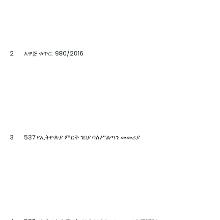
2
አዋጅ ቁጥር. 980/2016
3
537 የኢትዮጵያ ምርት ገበያ ባለሥልጣን መመሪያ