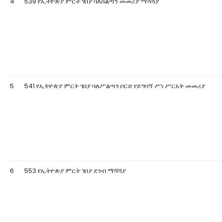
4
539 የኢትዮጵያ ምርት ገበያ ባለስልጣን መመሪያ ማሻሻያ
5
541 የኢትዮጵያ ምርት ገበያ ባለሥልጣን ቦርድ የይግባኝ ሥነ ሥርአት መመሪያ
6
553 የኢትዮጵያ ምርት ገበያ ደንብ ማሻሻያ