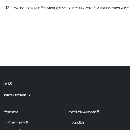
12
የኢትዮጵያ ደረጃዎችን አዘገጃጀት እና ማስተግበሪያ ሥርዓት ለመደንገግ የወጣ አዋጅ
ስለ እኛ
ተጨማሪ ይመልከቱ
ማስታወቂያ
ጠቃሚ ማስፈንጠሪያዎች
ማስታወቂያዎች
ኢሰርቪስ