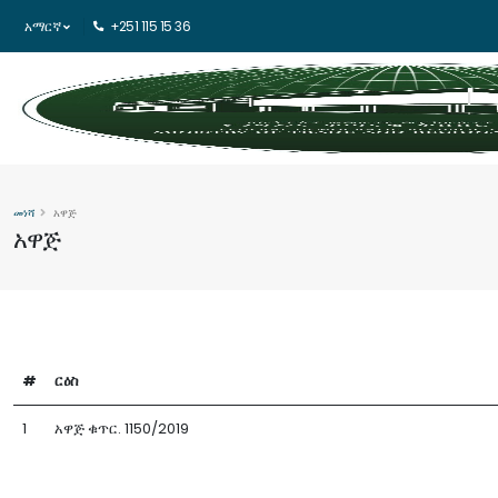
አማርኛ
+251 115 15 36
መነሻ
አዋጅ
አዋጅ
#
ርዕስ
1
አዋጅ ቁጥር. 1150/2019