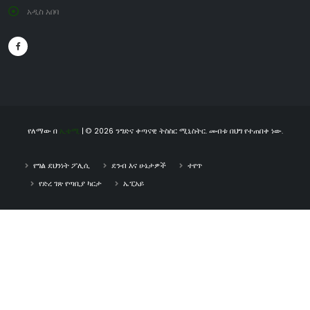
አዲስ አበባ
የለማው በ
ኢቴሚ
| © 2026 ንግድና ቀጣናዊ ትስስር ሚኒስትር. መብቱ በህግ የተጠበቀ ነው.
የግል ደህንነት ፖሊሲ
ደንብ እና ሁኔታዎች
ተየጥ
የድረ ገጽ የጣቢያ ካርታ
ኤፒአይ