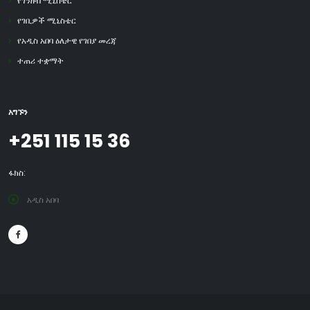
የገንዘብ ሚኒስቴር
የገቢዎች ሚኒስቴር
የአዲስ አበባ ዕለታዊ የገበያ መረጃ
ተጠሪ ተቋማት
አግኙን
+251 115 15 36
ፋክስ:
አዲስ አበባ