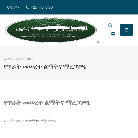
አማርኛ
+251 115 15 36
መነሻ
ዘርፍ DETAILS
የጥራት መሠረተ ልማትና ማረጋገጫ
የጥራት መሠረተ ልማትና ማረጋገጫ
የጥራት መሠረተ ልማትና ማረጋገጫ