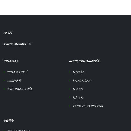
ስለ እኛ
ተጨማሪ ይመልከቱ
ማስታወቂያ
ጠቃሚ ማስፈንጠሪያዎች
ማስታወቂያዎች
ኢሰርቪስ
ጨረታዎች
ኦቲአርኤልኤስ
ክፍት የስራ ቦታዎች
ኢታክስ
ኢትሬድ
የንግድ ሥራን የማቅለል
ተቋማት