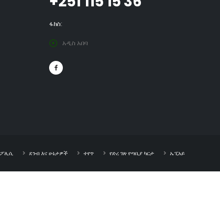
+251 115 15 36
ፋክስ:
አዲስ አበባ
ት ፖሊሲ
ደንብ እና ሁኔታዎች
ተየጥ
የድረ ገጽ የጣቢያ ካርታ
ኤፒአይ