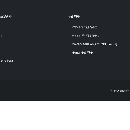
ጠሪያዎች
ተቋማት
የገንዘብ ሚኒስቴር
ስ
የገቢዎች ሚኒስቴር
የአዲስ አበባ ዕለታዊ የገበያ መረጃ
ተጠሪ ተቋማት
 የማቅለል
የግል ደህንነ