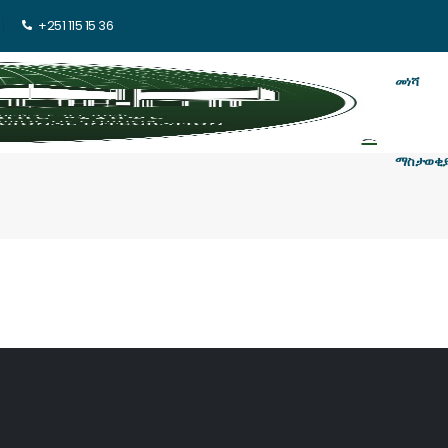
+251 115 15 36
መነሻ
ማስታወቂ