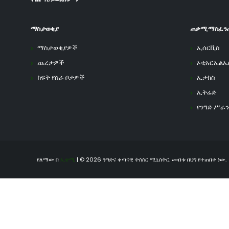
ማስታወቂያ
ጠቃሚ ማስፈን
ማስታወቂያዎች
ኢሰርቪስ
ጨረታዎች
ኦቲአርኤልኤ
ክፍት የስራ ቦታዎች
ኢታክስ
ኢትሬድ
የንግድ ሥራን
የለማው በ
ኢቴሚ
| © 2026 ንግድና ቀጣናዊ ትስስር ሚኒስትር. መብቱ በህግ የተጠበቀ ነው.