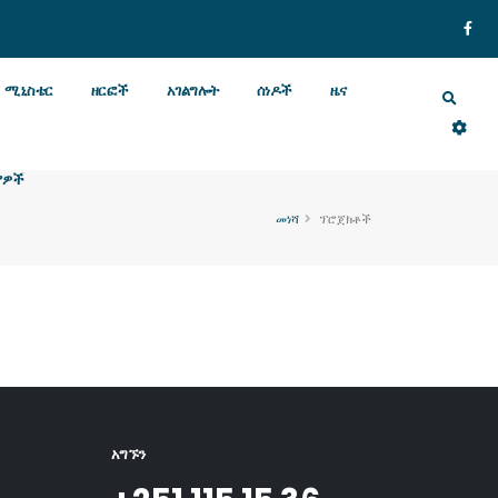
ሚኒስቴር
ዘርፎች
አገልግሎት
ሰነዶች
ዜና
ያዎች
መነሻ
ፕሮጀክቶች
አግኙን