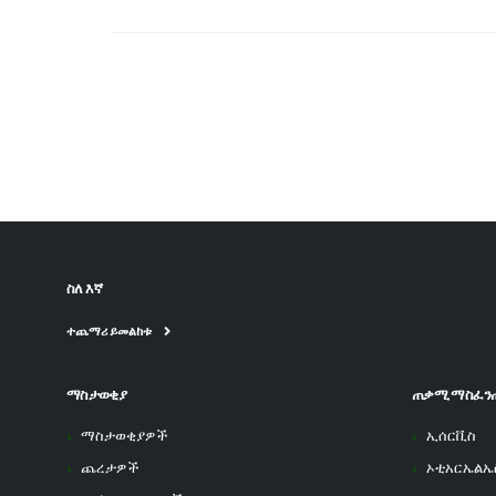
ስለ እኛ
ተጨማሪ ይመልከቱ
ማስታወቂያ
ጠቃሚ ማስፈን
ማስታወቂያዎች
ኢሰርቪስ
ጨረታዎች
ኦቲአርኤልኤ