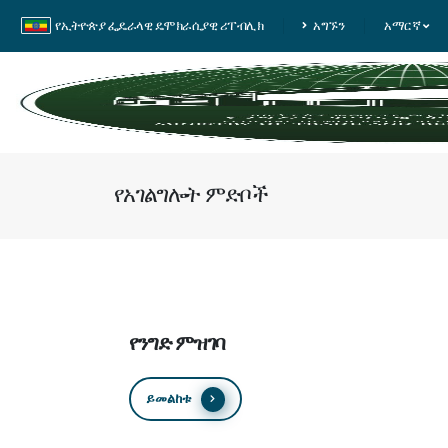
የኢትዮጵያ ፌዴራላዊ ዴሞክራሲያዊ ሪፐብሊክ
አግኙን
አማርኛ
የአገልግሎት ምድቦች
የንግድ ምዝገባ
ይመልከቱ