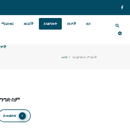
ሚኒስቴር
ዘርፎች
አገልግሎት
ሰነዶች
ዜና
ያዎች
መነሻ
የአገልግሎት ምድቦች
የንግድ ስም
ይመልከቱ