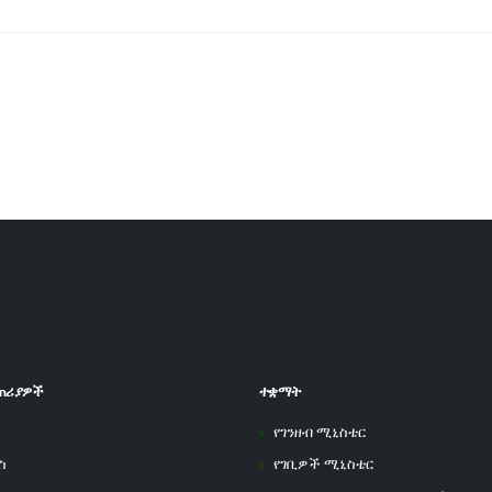
ጠሪያዎች
ተቋማት
የገንዘብ ሚኒስቴር
ስ
የገቢዎች ሚኒስቴር