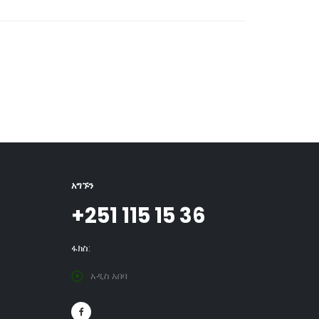
አግኙን
+251 115 15 36
ፋክስ:
አዲስ አበባ