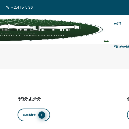
+251 115 15 36
መነሻ
ማስታወቂ
ንግድ ፈቃድ
ይመልከቱ